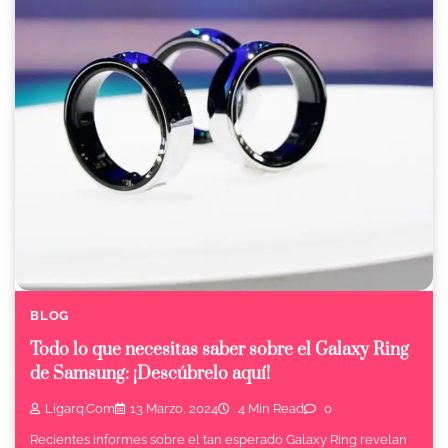
BLOG
Todo lo que necesitas saber sobre el Galaxy Ring
de Samsung: ¡Descúbrelo aquí!
Ligarq.com
13 Marzo, 2024
4 Min Read
0
Recientes informes sobre el tan esperado Galaxy Ring revelan