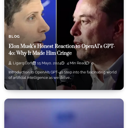
BLOG
Elon Musk’s Honest Reaction to OpenAI’s GPT-
4o: Why It Made Him Cringe
Ligarq.com
15 Mayo, 2024
4 Min Read
0
Introduction to OpenAI’s GPT-4o Step into the fascinating world
of artificial intelligence as we delve…